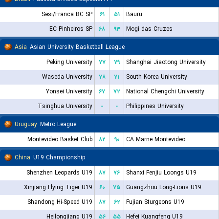
Sesi/Franca BC SP
۶۱
۵۱
Bauru
EC Pinheiros SP
۶۸
۹۳
Mogi das Cruzes
Asia
Asian University Basketball League
Peking University
۷۷
۷۹
Shanghai Jiaotong University
Waseda University
۷۸
۷۱
South Korea University
Yonsei University
۶۷
۷۲
National Chengchi University
Tsinghua University
-
-
Philippines University
Uruguay
Metro League
Montevideo Basket Club
۸۲
۹۰
CA Marne Montevideo
China
U19 Championship
Shenzhen Leopards U19
۸۷
۷۶
Shanxi Fenjiu Loongs U19
Xinjiang Flying Tiger U19
۶۰
۷۵
Guangzhou Long-Lions U19
Shandong Hi-Speed U19
۸۷
۶۲
Fujian Sturgeons U19
Heilongjiang U19
۵۶
۵۵
Hefei Kuangfeng U19