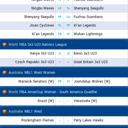
Ningbo Waves
۸۶
۹۰
Shenyang Seagulls
Shenyang Seagulls
۹۴
۱۰۰
Fuzhou Guardians
Jinan Cyclones
۹۱
۹۴
Xi'an Legends
Xi'an Legends
۲۵
۱۷
Wuhan Lightnings
World
FIBA 3x3 U23 Nations League
Kenya 3x3 U23
۱۲
۱۶
Benin 3x3 U23
Czech Republic 3x3 U23
۱
۰
Great Britain 3x3 U23
Australia
NBL1 West Women
Warwick Senators (W)
۳۶
۲۱
Joondalup Wolves (W)
World
FIBA AmeriCup Women - South America Qualifier
Brazil (W)
-
-
Venezuela (W)
Australia
NBL1 West
Rockingham Flames
-
-
Perry Lakes Hawks