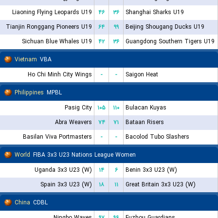
Liaoning Flying Leopards U19
۴۶
۳۶
Shanghai Sharks U19
Tianjin Ronggang Pioneers U19
۶۴
۹۹
Beijing Shougang Ducks U19
Sichuan Blue Whales U19
۴۲
۳۶
Guangdong Southern Tigers U19
Vietnam
VBA
Ho Chi Minh City Wings
-
-
Saigon Heat
Philippines
MPBL
Pasig City
۱۰۵
۱۱۰
Bulacan Kuyas
Abra Weavers
۷۴
۷۱
Bataan Risers
Basilan Viva Portmasters
-
-
Bacolod Tubo Slashers
World
FIBA 3x3 U23 Nations League Women
Uganda 3x3 U23 (W)
۱۴
۶
Benin 3x3 U23 (W)
Spain 3x3 U23 (W)
۱۸
۱۱
Great Britain 3x3 U23 (W)
China
CDBL
Ningbo Waves
۹۷
۹۶
Fuzhou Guardians