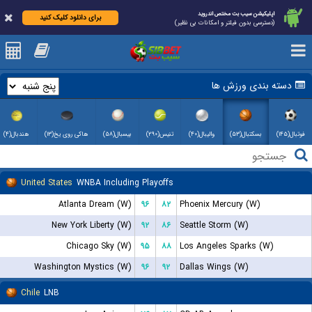
اپلیکیشن سیب بت مختص اندروید
برای دانلود کلیک کنید
(دسترسی بدون فیلتر و امکانات بی نظیر)
دسته بندی ورزش ها
فوتبال(۱۴۵)
بسکتبال(۵۳)
والیبال(۴۰)
تنیس(۲۹۰)
بیسبال(۵۸)
هاکی روی یخ(۱۳)
هندبال(۴)
United States
WNBA Including Playoffs
Atlanta Dream (W)
۹۶
۸۲
Phoenix Mercury (W)
New York Liberty (W)
۹۲
۸۶
Seattle Storm (W)
Chicago Sky (W)
۹۵
۸۸
Los Angeles Sparks (W)
Washington Mystics (W)
۹۶
۹۲
Dallas Wings (W)
Chile
LNB