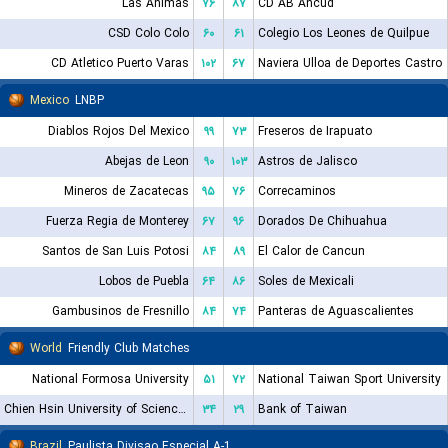
Las Animas
۷۶
۸۷
CD AB Ancud
CSD Colo Colo
۶۰
۶۱
Colegio Los Leones de Quilpue
CD Atletico Puerto Varas
۱۰۲
۶۷
Naviera Ulloa de Deportes Castro
Mexico
LNBP
Diablos Rojos Del Mexico
۹۹
۷۳
Freseros de Irapuato
Abejas de Leon
۹۰
۱۰۳
Astros de Jalisco
Mineros de Zacatecas
۹۵
۷۶
Correcaminos
Fuerza Regia de Monterey
۶۷
۹۶
Dorados De Chihuahua
Santos de San Luis Potosi
۸۴
۸۹
El Calor de Cancun
Lobos de Puebla
۶۴
۸۶
Soles de Mexicali
Gambusinos de Fresnillo
۸۴
۷۴
Panteras de Aguascalientes
World
Friendly Club Matches
National Formosa University
۵۱
۷۲
National Taiwan Sport University
Chien Hsin University of Science and Technology
۳۴
۲۹
Bank of Taiwan
Brazil
Paulista Divisao Especial A-1