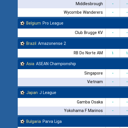
Middlesbrough
-
-
Wycombe Wanderers
-
-
Belgium
Pro League
Club Brugge KV
-
-
Brazil
Amazonense 2
RB Do Norte AM
۱
۱
Asia
ASEAN Championship
Singapore
-
-
Vietnam
-
-
Japan
J League
Gamba Osaka
-
-
Yokohama F Marinos
-
-
Bulgaria
Parva Liga