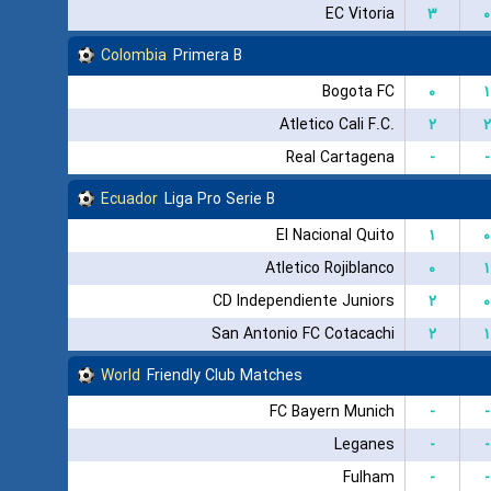
EC Vitoria
۳
۰
Colombia
Primera B
Bogota FC
۰
۱
Atletico Cali F.C.
۲
۲
Real Cartagena
-
-
Ecuador
Liga Pro Serie B
El Nacional Quito
۱
۰
Atletico Rojiblanco
۰
۱
CD Independiente Juniors
۲
۰
San Antonio FC Cotacachi
۲
۱
World
Friendly Club Matches
FC Bayern Munich
-
-
Leganes
-
-
Fulham
-
-