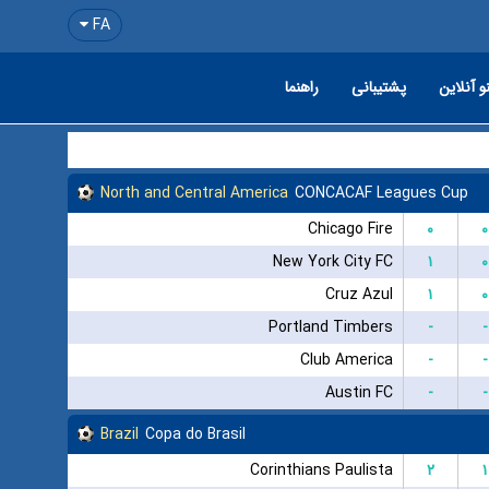
FA
و آنلاین
پشتیبانی
راهنما
North and Central America
CONCACAF Leagues Cup
Chicago Fire
۰
۰
New York City FC
۱
۰
Cruz Azul
۱
۰
Portland Timbers
-
-
Club America
-
-
Austin FC
-
-
Brazil
Copa do Brasil
Corinthians Paulista
۲
۱