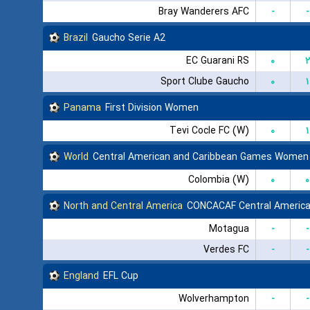
Bray Wanderers AFC
-
-
Brazil
Gaucho Serie A2
EC Guarani RS
۰
۲
Sport Clube Gaucho
۰
۱
Panama
First Division Women
Tevi Cocle FC (W)
۰
۱
World
Central American and Caribbean Games Women
Colombia (W)
۰
۰
North and Central America
CONCACAF Central America
Motagua
-
-
Verdes FC
-
-
England
EFL Cup
Wolverhampton
-
-