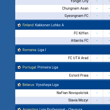
Yongin City
-
-
Chungnam Asan
-
-
Gyeongnam FC
-
-
Finland
Kakkonen Lohko A
FC Kiffen
-
-
Atlantis FC
-
-
Romania
Liga I
FC UTA Arad
-
-
Portugal
Primeira Liga
Estoril Praia
-
-
Belarus
Vysshaya Liga
Naftan Novopolotsk
-
-
Slavia Mozyr
-
-
Argentina
Liga Profesional - Clausura