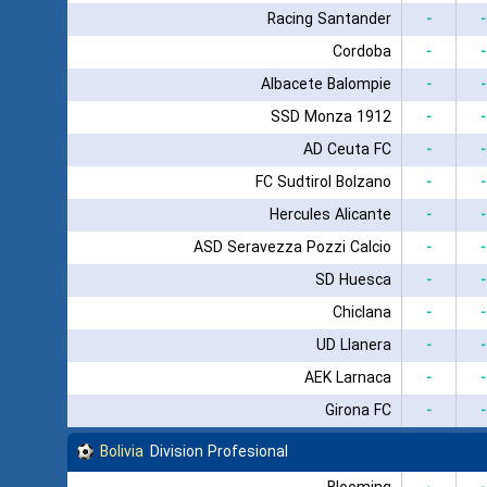
Racing Santander
-
-
Cordoba
-
-
Albacete Balompie
-
-
SSD Monza 1912
-
-
AD Ceuta FC
-
-
FC Sudtirol Bolzano
-
-
Hercules Alicante
-
-
ASD Seravezza Pozzi Calcio
-
-
SD Huesca
-
-
Chiclana
-
-
UD Llanera
-
-
AEK Larnaca
-
-
Girona FC
-
-
Bolivia
Division Profesional