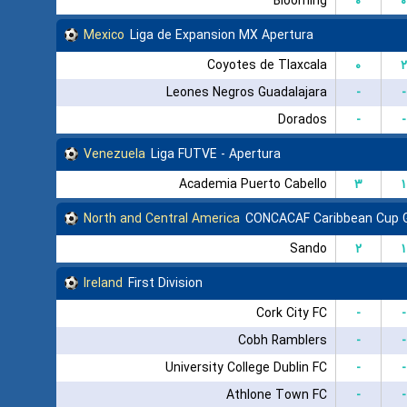
Blooming
۰
۰
Mexico
Liga de Expansion MX Apertura
Coyotes de Tlaxcala
۰
۲
Leones Negros Guadalajara
-
-
Dorados
-
-
Venezuela
Liga FUTVE - Apertura
Academia Puerto Cabello
۳
۱
North and Central America
CONCACAF Caribbean Cup 
Sando
۲
۱
Ireland
First Division
Cork City FC
-
-
Cobh Ramblers
-
-
University College Dublin FC
-
-
Athlone Town FC
-
-