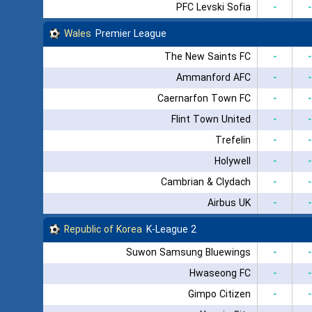
PFC Levski Sofia
-
-
Wales
Premier League
The New Saints FC
-
-
Ammanford AFC
-
-
Caernarfon Town FC
-
-
Flint Town United
-
-
Trefelin
-
-
Holywell
-
-
Cambrian & Clydach
-
-
Airbus UK
-
-
Republic of Korea
K-League 2
Suwon Samsung Bluewings
-
-
Hwaseong FC
-
-
Gimpo Citizen
-
-