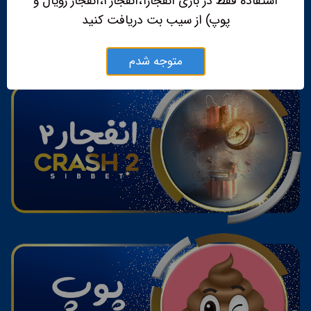
استفاده فقط در بازی انفجار۱،انفجار۲،انفجار رویال و
پوپ) از سیب بت دریافت کنید
متوجه شدم